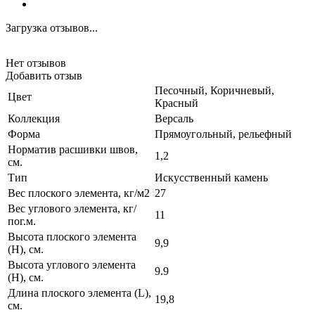
Загрузка отзывов...
Нет отзывов
Добавить отзыв
Песочный, Коричневый,
Цвет
Красный
Коллекция
Версаль
Форма
Прямоугольный, рельефный
Норматив расшивки швов,
1,2
см.
Тип
Искусственный камень
Вес плоского элемента, кг/м2
27
Вес углового элемента, кг/
11
пог.м.
Высота плоского элемента
9,9
(H), см.
Высота углового элемента
9.9
(H), см.
Длина плоского элемента (L),
19,8
см.