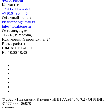
Фотогалерея
Контакты:
+7 495 003-52-69
+7 916 489-44-54
Обратный звонок
idealstone24@mail.ru
info@idealstone.ru
Офис/шоу-рум:
117218, г. Москва,
Нахимовский проспект, д. 24
Время работы
Пн-Сб: 10:00-19:30
Вс: 10:00-18:30
© 2026 • Идеальный Камень • ИНН 772914340462 / ОГРНИП
315774600186978
Студия