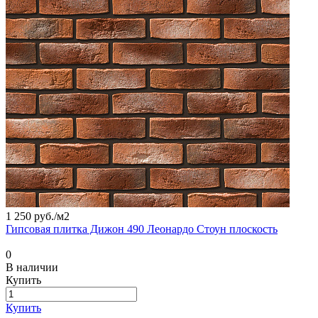
1 250 руб./
м2
Гипсовая плитка Дижон 490 Леонардо Стоун плоскость
0
В наличии
Купить
Купить