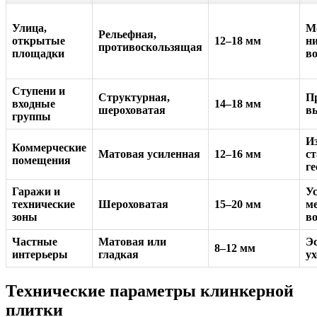
Улица,
М
Рельефная,
открытые
12–18 мм
ни
противоскользящая
площадки
в
Ступени и
Структурная,
П
входные
14–18 мм
шероховатая
в
группы
Из
Коммерческие
Матовая усиленная
12–16 мм
с
помещения
г
Гаражи и
У
технические
Шероховатая
15–20 мм
м
зоны
в
Частные
Матовая или
Эс
8–12 мм
интерьеры
гладкая
ух
Технические параметры клинкерной
плитки