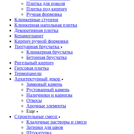
Плитка для цоколя
Плитка под кирпич
Ручная формовка
Клинкерные ступени
Клинкерная напольная плитка
Декоративная плитка
Керамогранит
Кирпич ручной формовки
Тротуарная брусчатка
Клинкерная брусчатка
Бетонная брусчатка
Ригельный кирпич
Гипсовая плитка
Термопанели
Архитектурный декор
Замковый камень
Рустованный камень
Наличники и карнизы
Откосы
Арочные элементы
Еще
Строительные смеси
Кладочные растворы и смеси
Затирки для швов
Штукатурка