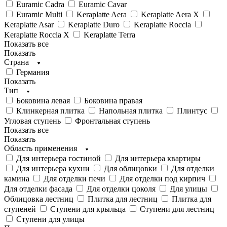
Euramic Cadra
Euramic Cavar
Euramic Multi
Keraplatte Aera
Keraplatte Aera X
Keraplatte Asar
Keraplatte Duro
Keraplatte Roccia
Keraplatte Roccia X
Keraplatte Terra
Показать все
Показать
Страна
Германия
Показать
Тип
Боковина левая
Боковина правая
Клинкерная плитка
Напольная плитка
Плинтус
Угловая ступень
Фронтальная ступень
Показать все
Показать
Область применения
Для интерьера гостиной
Для интерьера квартиры
Для интерьера кухни
Для облицовки
Для отделки
камина
Для отделки печи
Для отделки под кирпич
Для отделки фасада
Для отделки цоколя
Для улицы
Облицовка лестниц
Плитка для лестниц
Плитка для
ступеней
Ступени для крыльца
Ступени для лестниц
Ступени для улицы