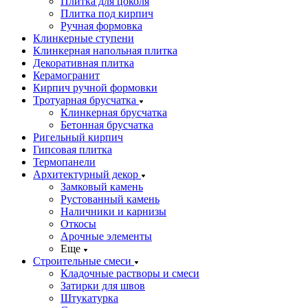
Плитка для цоколя
Плитка под кирпич
Ручная формовка
Клинкерные ступени
Клинкерная напольная плитка
Декоративная плитка
Керамогранит
Кирпич ручной формовки
Тротуарная брусчатка
Клинкерная брусчатка
Бетонная брусчатка
Ригельный кирпич
Гипсовая плитка
Термопанели
Архитектурный декор
Замковый камень
Рустованный камень
Наличники и карнизы
Откосы
Арочные элементы
Еще
Строительные смеси
Кладочные растворы и смеси
Затирки для швов
Штукатурка