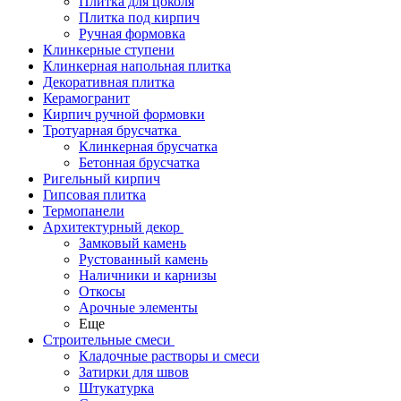
Плитка для цоколя
Плитка под кирпич
Ручная формовка
Клинкерные ступени
Клинкерная напольная плитка
Декоративная плитка
Керамогранит
Кирпич ручной формовки
Тротуарная брусчатка
Клинкерная брусчатка
Бетонная брусчатка
Ригельный кирпич
Гипсовая плитка
Термопанели
Архитектурный декор
Замковый камень
Рустованный камень
Наличники и карнизы
Откосы
Арочные элементы
Еще
Строительные смеси
Кладочные растворы и смеси
Затирки для швов
Штукатурка