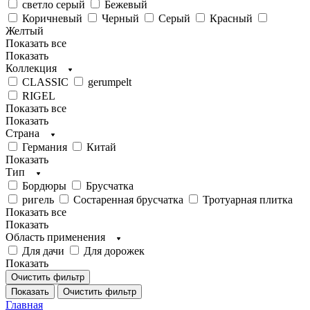
светло серый
Бежевый
Коричневый
Черный
Серый
Красный
Желтый
Показать все
Показать
Коллекция
CLASSIC
gerumpelt
RIGEL
Показать все
Показать
Страна
Германия
Китай
Показать
Тип
Бордюры
Брусчатка
ригель
Состаренная брусчатка
Тротуарная плитка
Показать все
Показать
Область применения
Для дачи
Для дорожек
Показать
Очистить фильтр
Показать
Очистить фильтр
Главная