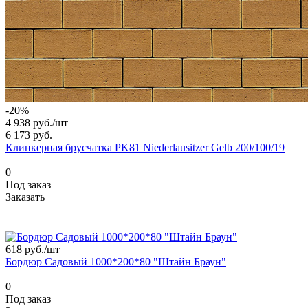
-20%
4 938 руб./
шт
6 173 руб.
Клинкерная брусчатка PK81 Niederlausitzer Gelb 200/100/19
0
Под заказ
Заказать
618 руб./
шт
Бордюр Садовый 1000*200*80 "Штайн Браун"
0
Под заказ