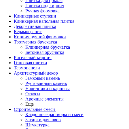
Плитка для цоколя
Плитка под кирпич
Ручная формовка
Клинкерные ступени
Клинкерная напольная плитка
Декоративная плитка
Керамогранит
Кирпич ручной формовки
Тротуарная брусчатка
Клинкерная брусчатка
Бетонная брусчатка
Ригельный кирпич
Гипсовая плитка
Термопанели
Архитектурный декор
Замковый камень
Рустованный камень
Наличники и карнизы
Откосы
Арочные элементы
Еще
Строительные смеси
Кладочные растворы и смеси
Затирки для швов
Штукатурка