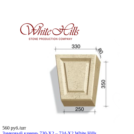
560 руб./
шт
Замковый камень 730-X2 – 734-X2 White Hills