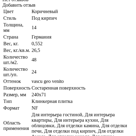
Добавить отзыв
Цвет
Коричневый
Стиль
Под кирпич
Толщина,
14
мм
Страна
Германия
Вес, кг.
0,552
Вес, кг./кв.м.
26,5
Количество
48
шт./м2.
Количество
24
шт./уп.
Оттенок
vascu geo venito
Поверхность
Состаренная поверхность
Размер, мм
240x71
Тип
Клинкерная плитка
Формат
NF
Для интерьера гостиной, Для интерьера
квартиры, Для интерьера кухни, Для
Область
облицовки, Для отделки камина, Для отделки
применения
печи, Для отделки под кирпич, Для отделки