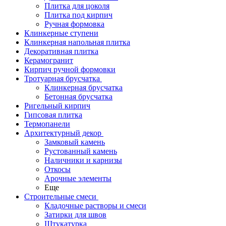
Плитка для цоколя
Плитка под кирпич
Ручная формовка
Клинкерные ступени
Клинкерная напольная плитка
Декоративная плитка
Керамогранит
Кирпич ручной формовки
Тротуарная брусчатка
Клинкерная брусчатка
Бетонная брусчатка
Ригельный кирпич
Гипсовая плитка
Термопанели
Архитектурный декор
Замковый камень
Рустованный камень
Наличники и карнизы
Откосы
Арочные элементы
Еще
Строительные смеси
Кладочные растворы и смеси
Затирки для швов
Штукатурка