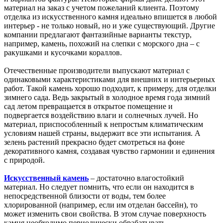
материал на заказ с учетом пожеланий клиента. Поэтому
отделка из искусственного камня идеально впишется в любой
интерьер - не только новый, но и уже существующий. Другие
компании предлагают фантазийные варианты текстур,
например, камень, похожий на слепки с морского дна – с
ракушками и кусочками кораллов.
Отечественные производители выпускают материал с
одинаковыми характеристиками для внешних и интерьерных
работ. Такой камень хорошо подходит, к примеру, для отделки
зимнего сада. Ведь закрытый в холодное время года зимний
сад летом превращается в открытое помещение и
подвергается воздействию влаги и солнечных лучей. Но
материал, приспособленный к непростым климатическим
условиям нашей страны, выдержит все эти испытания. А
зелень растений прекрасно будет смотреться на фоне
декоративного камня, создавая чувство гармонии и единения
с природой.
Искусственный камень
– достаточно влагостойкий
материал. Но следует помнить, что если он находится в
непосредственной близости от воды, тем более
хлорированной (например, если им отделан бассейн), то
может изменить свои свойства. В этом случае поверхность
камня необходимо периодически обрабатывать