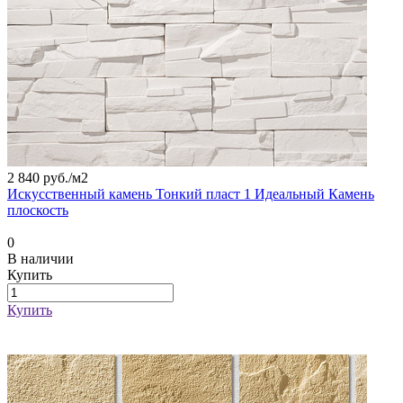
2 840 руб./
м2
Искусственный камень Тонкий пласт 1 Идеальный Камень
плоскость
0
В наличии
Купить
Купить