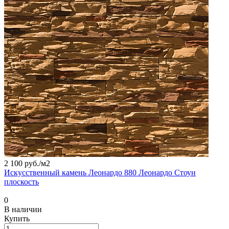
2 100 руб./
м2
Искусственный камень Леонардо 880 Леонардо Стоун
плоскость
0
В наличии
Купить