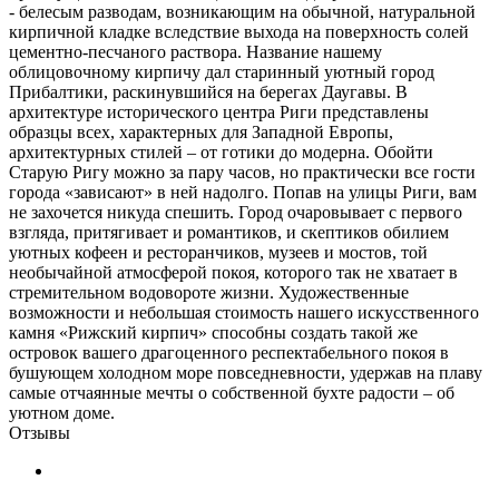
- белесым разводам, возникающим на обычной, натуральной
кирпичной кладке вследствие выхода на поверхность солей
цементно-песчаного раствора. Название нашему
облицовочному кирпичу дал старинный уютный город
Прибалтики, раскинувшийся на берегах Даугавы. В
архитектуре исторического центра Риги представлены
образцы всех, характерных для Западной Европы,
архитектурных стилей – от готики до модерна. Обойти
Старую Ригу можно за пару часов, но практически все гости
города «зависают» в ней надолго. Попав на улицы Риги, вам
не захочется никуда спешить. Город очаровывает с первого
взгляда, притягивает и романтиков, и скептиков обилием
уютных кофеен и ресторанчиков, музеев и мостов, той
необычайной атмосферой покоя, которого так не хватает в
стремительном водовороте жизни. Художественные
возможности и небольшая стоимость нашего искусственного
камня «Рижский кирпич» способны создать такой же
островок вашего драгоценного респектабельного покоя в
бушующем холодном море повседневности, удержав на плаву
самые отчаянные мечты о собственной бухте радости – об
уютном доме.
Отзывы