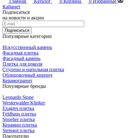
Главная
Каталог
0
Корзина
0
Избранные
Кабинет
Подписаться
на новости и акции
Подписаться
Популярные категории
Искусственный камень
Фасадная плитка
Фасадный камень
Плитка для цоколя
Ступени и напольная плитка
Облицовочный кирпич
Керамогранит
Популярные бренды
Leonardo Stone
Westerwalder Klinker
Exagres плитка
Feldhaus плитка
Stroeher плитка
Керамин плитка
Steingot плитка
Покупателю