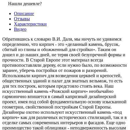
Нашли дешевле?
Описание
Отзывы
Характеристики
Видео
Обратившись к словарю В.И. Даля, мы ничуть не удивимся
определению, что кирпич - это «деланный камень, брусок,
сбитый из глины и обожженный для стройки». Таким он
дошел и до наших дней, не теряя своей безупречной формы и
прочности. В Старой Европе этот материал всегда
противопоставляли дереву, если нужно было, по возможности
заранее, уберечь постройки от пожаров и разорений.
Использовали кирпич для возведения церквей и крепостей,
общественных зданий и палат для знатных вельмож, то есть
для тех построек, которым предстояло стоять века. Наш
искусственный камень «Рижский кирпич» необычайно
гармонично впишется в самый капризный дизайнерский
проект, имея под собой фундаментальную основу изысканной
геометрии, свойственной постройкам Старой Европы.
Дизайнеры охотно используют искусственный камень «под
кирпич» как для различных исторических стилизаций, так и в
отделке самых современных интерьеров и фасадов. Еще одно
преимущество такой облицовки - неподверженность высолам