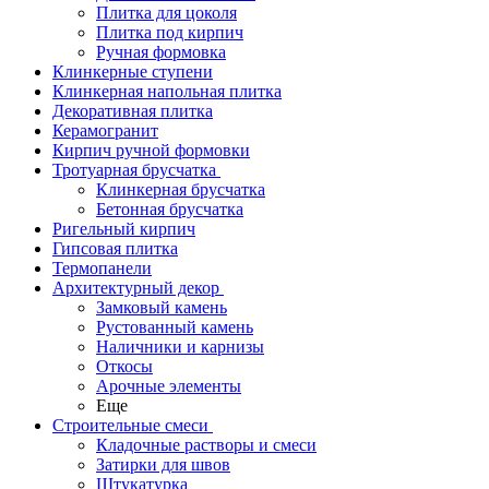
Плитка для цоколя
Плитка под кирпич
Ручная формовка
Клинкерные ступени
Клинкерная напольная плитка
Декоративная плитка
Керамогранит
Кирпич ручной формовки
Тротуарная брусчатка
Клинкерная брусчатка
Бетонная брусчатка
Ригельный кирпич
Гипсовая плитка
Термопанели
Архитектурный декор
Замковый камень
Рустованный камень
Наличники и карнизы
Откосы
Арочные элементы
Еще
Строительные смеси
Кладочные растворы и смеси
Затирки для швов
Штукатурка