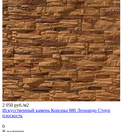
2 050 руб./
м2
Искусственный камень Корсика 880 Леонардо Стоун
плоскость
0
В наличии