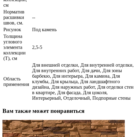
см
Норматив
расшивки
--
швов, см.
Рисунок
Под камень
Толщина
углового
элемента
2,5-5
коллекции
(T), см
Для внешней отделки, Для внутренней отделки,
Для внутренних работ, Для дачи, Для зоны
барбекю, Для интерьера, Для камина, Для
Область
клумбы, Для крыльца, Для ландшафтного
применения
дизайна, Для наружных работ, Для отделки стен
в квартире, Для фасада, Для цоколя,
Интерьерный, Отделочный, Подпорные стены
Вам также может понравиться