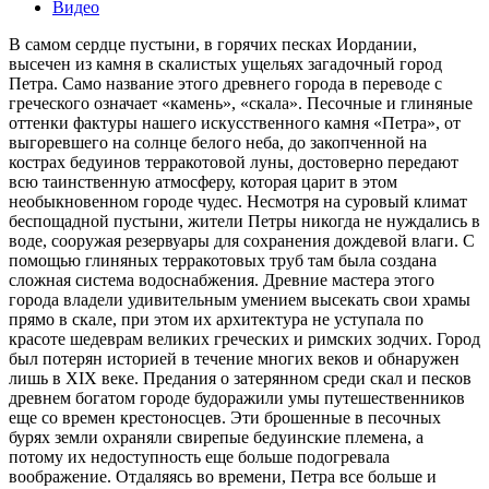
Видео
В самом сердце пустыни, в горячих песках Иордании,
высечен из камня в скалистых ущельях загадочный город
Петра. Само название этого древнего города в переводе с
греческого означает «камень», «скала». Песочные и глиняные
оттенки фактуры нашего искусственного камня «Петра», от
выгоревшего на солнце белого неба, до закопченной на
кострах бедуинов терракотовой луны, достоверно передают
всю таинственную атмосферу, которая царит в этом
необыкновенном городе чудес. Несмотря на суровый климат
беспощадной пустыни, жители Петры никогда не нуждались в
воде, сооружая резервуары для сохранения дождевой влаги. С
помощью глиняных терракотовых труб там была создана
сложная система водоснабжения. Древние мастера этого
города владели удивительным умением высекать свои храмы
прямо в скале, при этом их архитектура не уступала по
красоте шедеврам великих греческих и римских зодчих. Город
был потерян историей в течение многих веков и обнаружен
лишь в XIX веке. Предания о затерянном среди скал и песков
древнем богатом городе будоражили умы путешественников
еще со времен крестоносцев. Эти брошенные в песочных
бурях земли охраняли свирепые бедуинские племена, а
потому их недоступность еще больше подогревала
воображение. Отдаляясь во времени, Петра все больше и