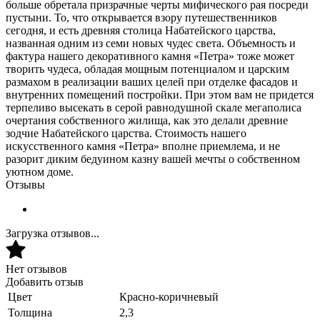
больше обретала призрачные черты мифического рая посреди
пустыни. То, что открывается взору путешественников
сегодня, и есть древняя столица Набатейского царства,
названная одним из семи новых чудес света. Объемность и
фактура нашего декоративного камня «Петра» тоже может
творить чудеса, обладая мощным потенциалом и царским
размахом в реализации ваших целей при отделке фасадов и
внутренних помещений постройки. При этом вам не придется
терпеливо высекать в серой равнодушной скале мегаполиса
очертания собственного жилища, как это делали древние
зодчие Набатейского царства. Стоимость нашего
искусственного камня «Петра» вполне приемлема, и не
разорит диким бедуином казну вашей мечты о собственном
уютном доме.
Отзывы
Загрузка отзывов...
Нет отзывов
Добавить отзыв
Цвет
Красно-коричневый
Толщина
2,3