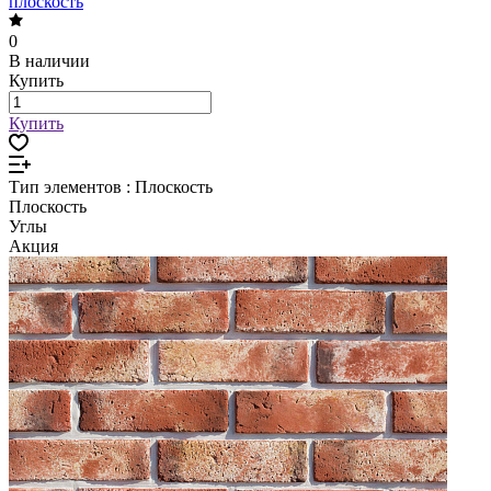
плоскость
0
В наличии
Купить
Купить
Тип элементов :
Плоскость
Плоскость
Углы
Акция