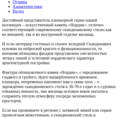
Отзывы
Характеристики
Видео
Достойный представитель клинкерной серии нашей
коллекции – искусственный камень «Нордик», отлично
соответствующий современному скандинавскому стилю как
во внешней, так и во внутренней отделке жилища.
И если интерьер гостиных и спален холодной Скандинавии
основан на неброской красоте и функциональности, то
внешняя облицовка фасадов представлена элегантностью
четких линий и эстетикой нордического характера
архитектурной постройки.
Фактура облицовочного камня «Нордик», с чередованием
гладкого и грубого, будто выщербленного временем ,
клинкера, непременно напомнит вам о связи эпох – о
зарождении скандинавского стиля в 30-70-х годах и о суровых
отважных викингах, чьи жилища испокон веков пытались
сохранить теплую атмосферу посреди заснеженных
просторов.
Если вы проживаете в регионе с затяжной зимой или серым
промозглым межсезоньем, а скандинавский стиль в