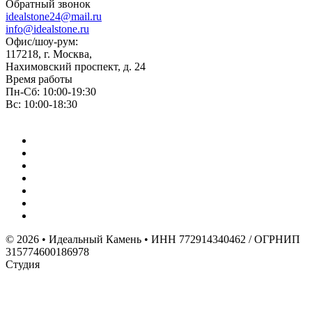
Обратный звонок
idealstone24@mail.ru
info@idealstone.ru
Офис/шоу-рум:
117218, г. Москва,
Нахимовский проспект, д. 24
Время работы
Пн-Сб: 10:00-19:30
Вс: 10:00-18:30
© 2026 • Идеальный Камень • ИНН 772914340462 / ОГРНИП
315774600186978
Студия