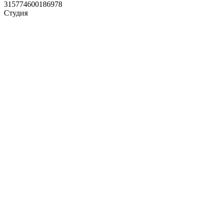
315774600186978
Студия