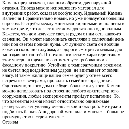
Камень предназначен, главным образом, для наружной
отделки. Иногда можно использовать материал для
внутренних работ, создавая особую зону. Идеальный Камень
Валенсия 1 сравнительно новый, но уже пользуется большим
спросом. Раструбы между мнимыми кирпичами исполнены в
том же цвете, что делает цвет дома достаточно однородным.
Кажется, что дом излучает свет, и рядом с ним есть какое-то
свечение. Он может напоминать светлячка в солнечный день
или под светом полной луны. От лунного света он вообще
кажется сказочно голубым, а с дороги смотрится маяком для
запоздавших гостей. По технологическим характеристикам
этот материал идеально соответствует требованиям к
фасадному покрытию. Устойчив к температурным режимам,
не бьется под воздействием ударов, не впитывает от земли
влагу. В таком жилище вашей семье будет уютнее всего
встречаться вечерами, проводить семейные праздники.
Однозначно, такого дома не будет больше ни у кого. Камень
можно использовать под строение любого архитектурного
сооружения, любые эксперименты пройдут испытание. То,
что элементы камня имеют относительно одинаковые
размеры, делает укладку очень легкой и быстрой. Не нужно
подбирать блоки. А недорогой материал и монтаж – большое
преимущество в строительстве.
Отзывы