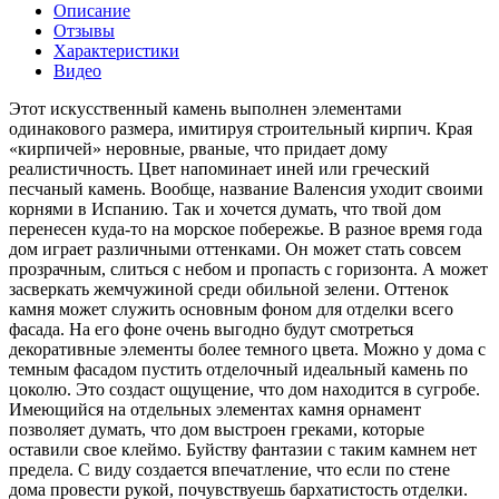
Описание
Отзывы
Характеристики
Видео
Этот искусственный камень выполнен элементами
одинакового размера, имитируя строительный кирпич. Края
«кирпичей» неровные, рваные, что придает дому
реалистичность. Цвет напоминает иней или греческий
песчаный камень. Вообще, название Валенсия уходит своими
корнями в Испанию. Так и хочется думать, что твой дом
перенесен куда-то на морское побережье. В разное время года
дом играет различными оттенками. Он может стать совсем
прозрачным, слиться с небом и пропасть с горизонта. А может
засверкать жемчужиной среди обильной зелени. Оттенок
камня может служить основным фоном для отделки всего
фасада. На его фоне очень выгодно будут смотреться
декоративные элементы более темного цвета. Можно у дома с
темным фасадом пустить отделочный идеальный камень по
цоколю. Это создаст ощущение, что дом находится в сугробе.
Имеющийся на отдельных элементах камня орнамент
позволяет думать, что дом выстроен греками, которые
оставили свое клеймо. Буйству фантазии с таким камнем нет
предела. С виду создается впечатление, что если по стене
дома провести рукой, почувствуешь бархатистость отделки.