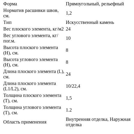
Форма
Прямоугольный, рельефный
Норматив расшивки швов,
1,2
см.
Тип
Искусственный камень
Вес плоского элемента, кг/м2
24
Вес углового элемента, кг/
10
пог.м.
Высота плоского элемента
8
(H), см.
Высота углового элемента
8
(H), см.
Длина плоского элемента (L),
24
см.
Длина плоского элемента
10/22,4
(L1/L2), см.
Толщина плоского элемента
1,5
(T), см.
Толщина углового элемента
1.2
(T), см.
Внутренняя отделка, Наружная
Область применения
отделка