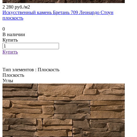
2 280 руб./
м2
Искусственный камень Бретань 709 Леонардо Стоун
плоскость
0
В наличии
Купить
Купить
Тип элементов :
Плоскость
Плоскость
Углы