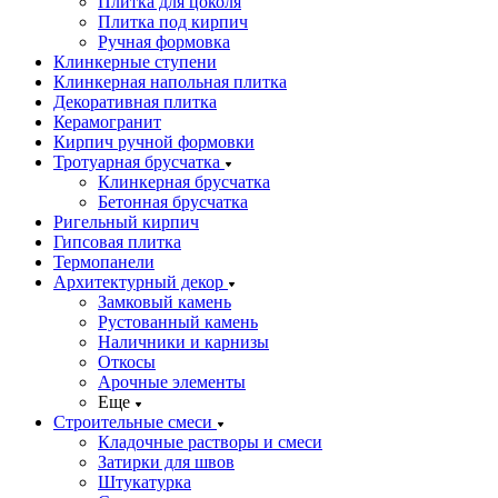
Плитка для цоколя
Плитка под кирпич
Ручная формовка
Клинкерные ступени
Клинкерная напольная плитка
Декоративная плитка
Керамогранит
Кирпич ручной формовки
Тротуарная брусчатка
Клинкерная брусчатка
Бетонная брусчатка
Ригельный кирпич
Гипсовая плитка
Термопанели
Архитектурный декор
Замковый камень
Рустованный камень
Наличники и карнизы
Откосы
Арочные элементы
Еще
Строительные смеси
Кладочные растворы и смеси
Затирки для швов
Штукатурка