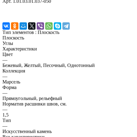
Арт.
1.01.03.01.037-050
Тип элементов :
Плоскость
Плоскость
Углы
Характеристики
Цвет
—
Бежевый, Желтый, Песочный, Однотонный
Коллекция
—
Марсель
Форма
—
Прямоугольный, рельефный
Норматив расшивки швов, см.
—
1,5
Тип
—
Искусственный камень
Все характеристики