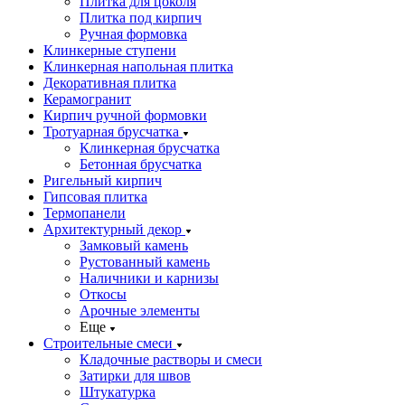
Плитка для цоколя
Плитка под кирпич
Ручная формовка
Клинкерные ступени
Клинкерная напольная плитка
Декоративная плитка
Керамогранит
Кирпич ручной формовки
Тротуарная брусчатка
Клинкерная брусчатка
Бетонная брусчатка
Ригельный кирпич
Гипсовая плитка
Термопанели
Архитектурный декор
Замковый камень
Рустованный камень
Наличники и карнизы
Откосы
Арочные элементы
Еще
Строительные смеси
Кладочные растворы и смеси
Затирки для швов
Штукатурка