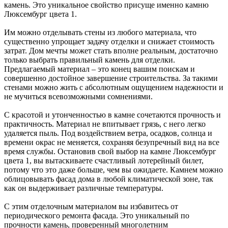
камень. Это уникальное свойство присуще именно камню
Люксембург цвета 1.
Им можно отделывать стены из любого материала, что
существенно упрощает задачу отделки и снижает стоимость
затрат. Дом мечты может стать вполне реальным, достаточно
только выбрать правильный камень для отделки.
Предлагаемый материал – это конец вашим поискам и
совершенно достойное завершение строительства. За такими
стенами можно жить с абсолютным ощущением надежности и
не мучиться всевозможными сомнениями.
С красотой и утонченностью в камне сочетаются прочность и
практичность. Материал не впитывает грязь, с него легко
удаляется пыль. Под воздействием ветра, осадков, солнца и
времени окрас не меняется, сохраняя безупречный вид на все
время службы. Остановив свой выбор на камне Люксембург
цвета 1, вы вытаскиваете счастливый лотерейный билет,
потому что это даже больше, чем вы ожидаете. Камнем можно
облицовывать фасад дома в любой климатической зоне, так
как он выдерживает различные температуры.
С этим отделочным материалом вы избавитесь от
периодического ремонта фасада. Это уникальный по
прочности камень, проверенный многолетним