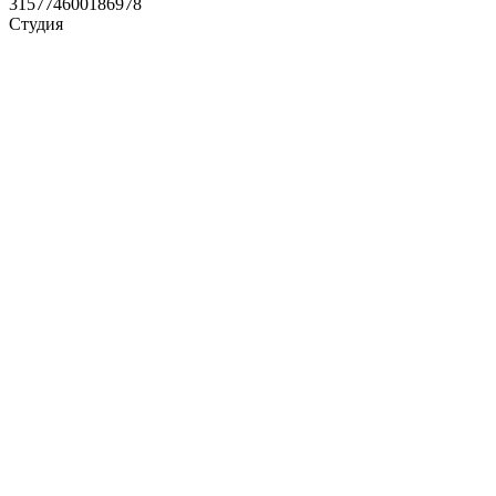
315774600186978
Студия