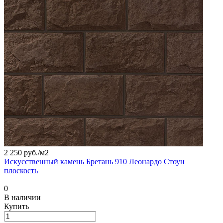
2 250 руб./
м2
Искусственный камень Бретань 910 Леонардо Стоун
плоскость
0
В наличии
Купить