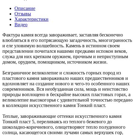
Описание
Отзывы
Характеристики
Видео
Фактура камня всегда завораживает, заставляя бесконечно
влюбляться в его потрясающую загадочность, многогранность
и еле уловимую волшебность. Камень в истинном своем
представлении почитался нашими предками испокон веков,
служа для них крепким оружием, прочным и неприступным
домом, орудием, помощником, источником жизни.
Безграничное великолепие и сложность горных пород из
пластового камня завораживало наших предшественников и
вдохновляет на создание нового и чего-то особенного наших
современников. Вся необузданная сила, мощь и неистовство
природы воплощено в бескрайне высоких пластовых горах, а
великолепие высокогорья с удивительной точностью передано
в коллекции искусственного камня Тонкий пласт.
Теплые, завораживающие оттенки искусственного камня
Тонкий пласт 5, переливаясь из теплого бежевого до
шоколадно-коричневого, олицетворяют тепло полуденного
солнца, касающегося своими лучами самых верхушек гор,