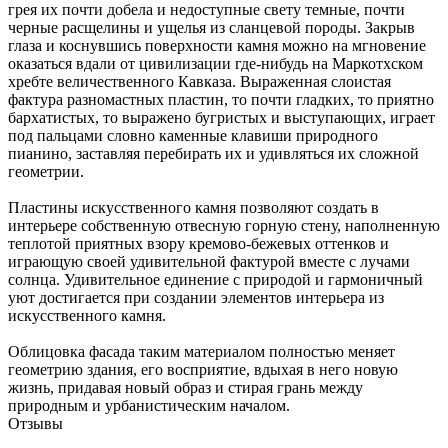
грея их почти добела и недоступные свету темные, почти
черные расщелины и ущелья из сланцевой породы. Закрыв
глаза и коснувшись поверхности камня можно на мгновение
оказаться вдали от цивилизации где-нибудь на Маркотхском
хребте величественного Кавказа. Выраженная слоистая
фактура разномастных пластин, то почти гладких, то приятно
бархатистых, то выражено бугристых и выступающих, играет
под пальцами словно каменные клавиши природного
пианино, заставляя перебирать их и удивляться их сложной
геометрии.
Пластины искусственного камня позволяют создать в
интерьере собственную отвесную горную стену, наполненную
теплотой приятных взору кремово-бежевых оттенков и
играющую своей удивительной фактурой вместе с лучами
солнца. Удивительное единение с природой и гармоничный
уют достигается при создании элементов интерьера из
искусственного камня.
Облицовка фасада таким материалом полностью меняет
геометрию здания, его восприятие, вдыхая в него новую
жизнь, придавая новый образ и стирая грань между
природным и урбанистическим началом.
Отзывы