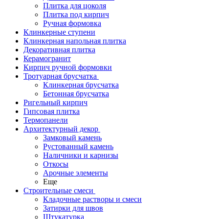
Плитка для цоколя
Плитка под кирпич
Ручная формовка
Клинкерные ступени
Клинкерная напольная плитка
Декоративная плитка
Керамогранит
Кирпич ручной формовки
Тротуарная брусчатка
Клинкерная брусчатка
Бетонная брусчатка
Ригельный кирпич
Гипсовая плитка
Термопанели
Архитектурный декор
Замковый камень
Рустованный камень
Наличники и карнизы
Откосы
Арочные элементы
Еще
Строительные смеси
Кладочные растворы и смеси
Затирки для швов
Штукатурка