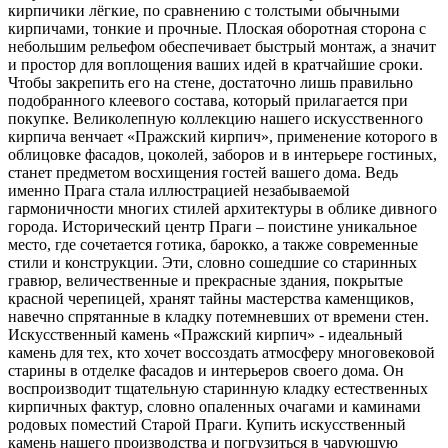
кирпичики лёгкие, по сравнению с толстыми обычными
кирпичами, тонкие и прочные. Плоская оборотная сторона с
небольшим рельефом обеспечивает быстрый монтаж, а значит
и простор для воплощения ваших идей в кратчайшие сроки.
Чтобы закрепить его на стене, достаточно лишь правильно
подобранного клеевого состава, который прилагается при
покупке. Великолепную коллекцию нашего искусственного
кирпича венчает «Пражский кирпич», применение которого в
облицовке фасадов, цоколей, заборов и в интерьере гостиных,
станет предметом восхищения гостей вашего дома. Ведь
именно Прага стала иллюстрацией незабываемой
гармоничности многих стилей архитектуры в облике дивного
города. Исторический центр Праги – поистине уникальное
место, где сочетается готика, барокко, а также современные
стили и конструкции. Эти, словно сошедшие со старинных
гравюр, величественные и прекрасные здания, покрытые
красной черепицей, хранят тайны мастерства каменщиков,
навечно спрятанные в кладку потемневших от времени стен.
Искусственный камень «Пражский кирпич» - идеальный
камень для тех, кто хочет воссоздать атмосферу многовековой
старины в отделке фасадов и интерьеров своего дома. Он
воспроизводит тщательную старинную кладку естественных
кирпичных фактур, словно опаленных очагами и каминами
родовых поместий Старой Праги. Купить искусственный
камень нашего производства и погрузиться в чарующую