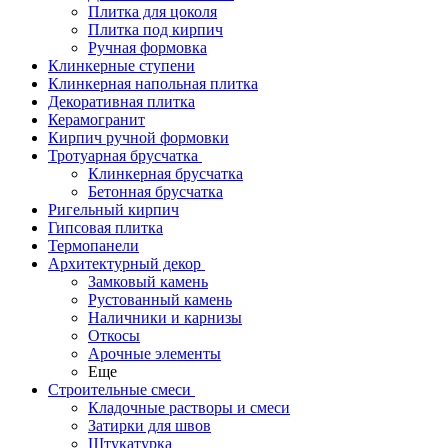
Плитка для цоколя
Плитка под кирпич
Ручная формовка
Клинкерные ступени
Клинкерная напольная плитка
Декоративная плитка
Керамогранит
Кирпич ручной формовки
Тротуарная брусчатка
Клинкерная брусчатка
Бетонная брусчатка
Ригельный кирпич
Гипсовая плитка
Термопанели
Архитектурный декор
Замковый камень
Рустованный камень
Наличники и карнизы
Откосы
Арочные элементы
Еще
Строительные смеси
Кладочные растворы и смеси
Затирки для швов
Штукатурка