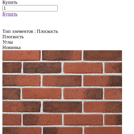
Купить
Купить
Тип элементов :
Плоскость
Плоскость
Углы
Новинка