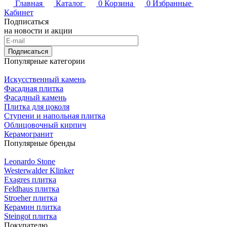
Главная
Каталог
0
Корзина
0
Избранные
Кабинет
Подписаться
на новости и акции
Подписаться
Популярные категории
Искусственный камень
Фасадная плитка
Фасадный камень
Плитка для цоколя
Ступени и напольная плитка
Облицовочный кирпич
Керамогранит
Популярные бренды
Leonardo Stone
Westerwalder Klinker
Exagres плитка
Feldhaus плитка
Stroeher плитка
Керамин плитка
Steingot плитка
Покупателю