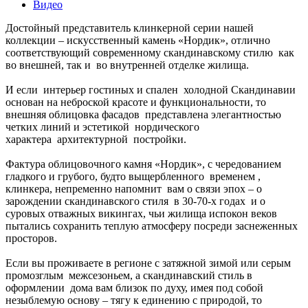
Видео
Достойный представитель клинкерной серии нашей
коллекции – искусственный камень «Нордик», отлично
соответствующий современному скандинавскому стилю как
во внешней, так и во внутренней отделке жилища.
И если интерьер гостиных и спален холодной Скандинавии
основан на неброской красоте и функциональности, то
внешняя облицовка фасадов представлена элегантностью
четких линий и эстетикой нордического
характера архитектурной постройки.
Фактура облицовочного камня «Нордик», с чередованием
гладкого и грубого, будто выщербленного временем ,
клинкера, непременно напомнит вам о связи эпох – о
зарождении скандинавского стиля в 30-70-х годах и о
суровых отважных викингах, чьи жилища испокон веков
пытались сохранить теплую атмосферу посреди заснеженных
просторов.
Если вы проживаете в регионе с затяжной зимой или серым
промозглым межсезоньем, а скандинавский стиль в
оформлении дома вам близок по духу, имея под собой
незыблемую основу – тягу к единению с природой, то