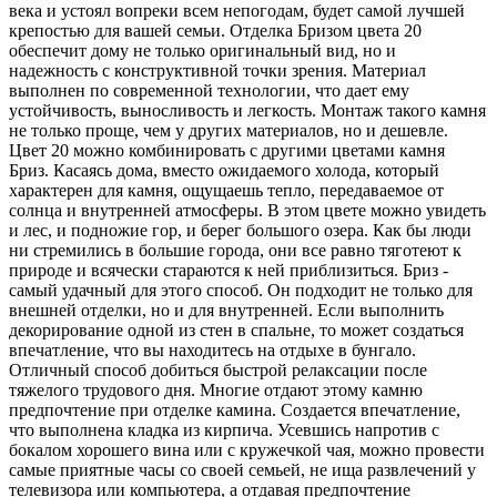
века и устоял вопреки всем непогодам, будет самой лучшей
крепостью для вашей семьи. Отделка Бризом цвета 20
обеспечит дому не только оригинальный вид, но и
надежность с конструктивной точки зрения. Материал
выполнен по современной технологии, что дает ему
устойчивость, выносливость и легкость. Монтаж такого камня
не только проще, чем у других материалов, но и дешевле.
Цвет 20 можно комбинировать с другими цветами камня
Бриз. Касаясь дома, вместо ожидаемого холода, который
характерен для камня, ощущаешь тепло, передаваемое от
солнца и внутренней атмосферы. В этом цвете можно увидеть
и лес, и подножие гор, и берег большого озера. Как бы люди
ни стремились в большие города, они все равно тяготеют к
природе и всячески стараются к ней приблизиться. Бриз -
самый удачный для этого способ. Он подходит не только для
внешней отделки, но и для внутренней. Если выполнить
декорирование одной из стен в спальне, то может создаться
впечатление, что вы находитесь на отдыхе в бунгало.
Отличный способ добиться быстрой релаксации после
тяжелого трудового дня. Многие отдают этому камню
предпочтение при отделке камина. Создается впечатление,
что выполнена кладка из кирпича. Усевшись напротив с
бокалом хорошего вина или с кружечкой чая, можно провести
самые приятные часы со своей семьей, не ища развлечений у
телевизора или компьютера, а отдавая предпочтение