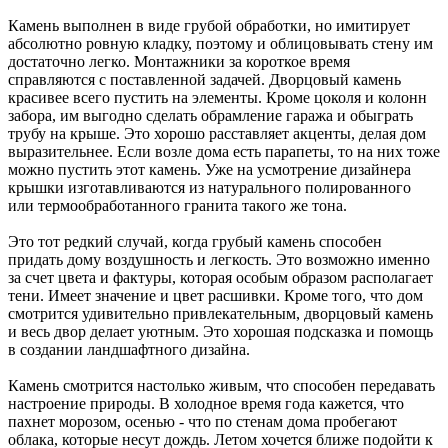
Камень выполнен в виде грубой обработки, но имитирует
абсолютно ровную кладку, поэтому и облицовывать стену им
достаточно легко. Монтажники за короткое время
справляются с поставленной задачей. Дворцовый камень
красивее всего пустить на элементы. Кроме цоколя и колонн
забора, им выгодно сделать обрамление гаража и обыграть
трубу на крыше. Это хорошо расставляет акценты, делая дом
выразительнее. Если возле дома есть парапеты, то на них тоже
можно пустить этот камень. Уже на усмотрение дизайнера
крышки изготавливаются из натурального полированного
или термообработанного гранита такого же тона.
Это тот редкий случай, когда грубый камень способен
придать дому воздушность и легкость. Это возможно именно
за счет цвета и фактуры, которая особым образом располагает
тени. Имеет значение и цвет расшивки. Кроме того, что дом
смотрится удивительно привлекательным, дворцовый камень
и весь двор делает уютным. Это хорошая подсказка и помощь
в создании ландшафтного дизайна.
Камень смотрится настолько живым, что способен передавать
настроение природы. В холодное время года кажется, что
пахнет морозом, осенью - что по стенам дома пробегают
облака, которые несут дождь. Летом хочется ближе подойти к