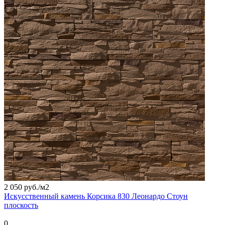
2 050 руб./
м2
Искусственный камень Корсика 830 Леонардо Стоун
плоскость
0