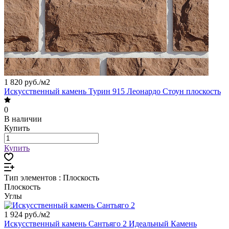
1 820 руб./
м2
Искусственный камень Турин 915 Леонардо Стоун плоскость
0
В наличии
Купить
Купить
Тип элементов :
Плоскость
Плоскость
Углы
1 924 руб./
м2
Искусственный камень Сантьяго 2 Идеальный Камень