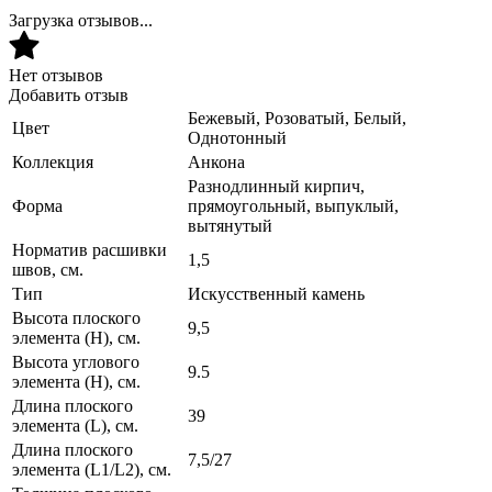
Загрузка отзывов...
Нет отзывов
Добавить отзыв
Бежевый, Розоватый, Белый,
Цвет
Однотонный
Коллекция
Анкона
Разнодлинный кирпич,
Форма
прямоугольный, выпуклый,
вытянутый
Норматив расшивки
1,5
швов, см.
Тип
Искусственный камень
Высота плоского
9,5
элемента (H), см.
Высота углового
9.5
элемента (H), см.
Длина плоского
39
элемента (L), см.
Длина плоского
7,5/27
элемента (L1/L2), см.