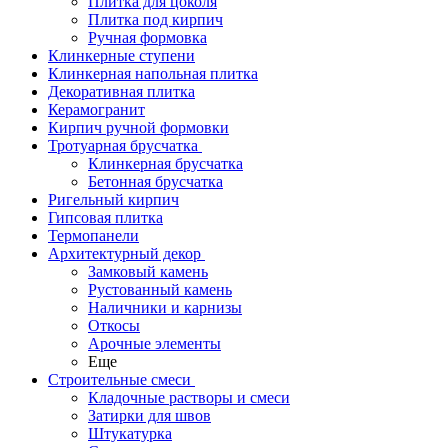
Плитка для цоколя
Плитка под кирпич
Ручная формовка
Клинкерные ступени
Клинкерная напольная плитка
Декоративная плитка
Керамогранит
Кирпич ручной формовки
Тротуарная брусчатка
Клинкерная брусчатка
Бетонная брусчатка
Ригельный кирпич
Гипсовая плитка
Термопанели
Архитектурный декор
Замковый камень
Рустованный камень
Наличники и карнизы
Откосы
Арочные элементы
Еще
Строительные смеси
Кладочные растворы и смеси
Затирки для швов
Штукатурка