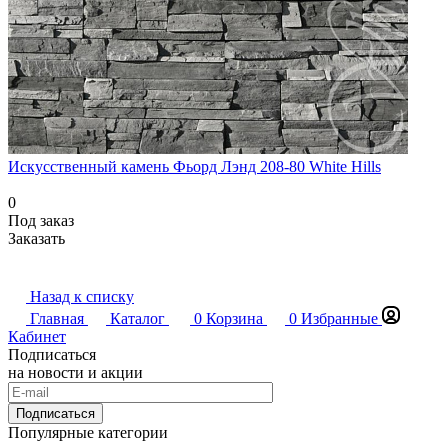
Искусственный камень Фьорд Лэнд 208-80 White Hills
0
Под заказ
Заказать
Назад к списку
Главная
Каталог
0
Корзина
0
Избранные
Кабинет
Подписаться
на новости и акции
Подписаться
Популярные категории