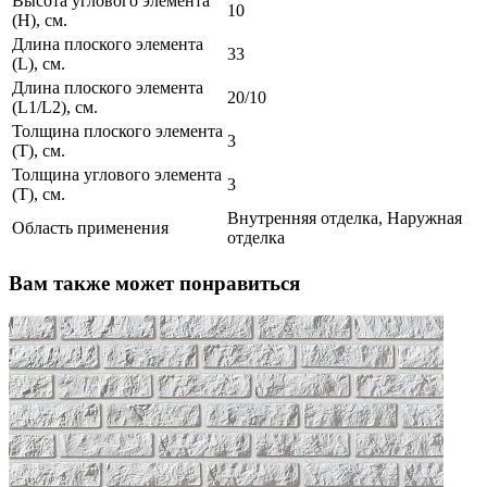
Высота углового элемента
10
(H), см.
Длина плоского элемента
33
(L), см.
Длина плоского элемента
20/10
(L1/L2), см.
Толщина плоского элемента
3
(T), см.
Толщина углового элемента
3
(T), см.
Внутренняя отделка, Наружная
Область применения
отделка
Вам также может понравиться