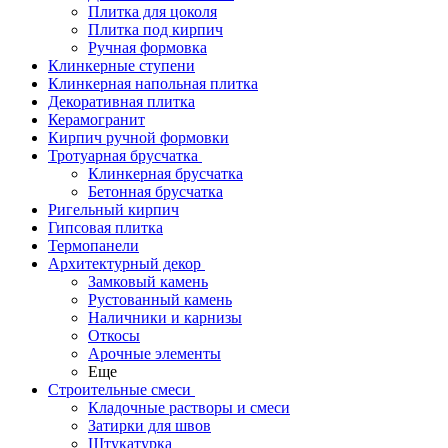
Плитка для цоколя
Плитка под кирпич
Ручная формовка
Клинкерные ступени
Клинкерная напольная плитка
Декоративная плитка
Керамогранит
Кирпич ручной формовки
Тротуарная брусчатка
Клинкерная брусчатка
Бетонная брусчатка
Ригельный кирпич
Гипсовая плитка
Термопанели
Архитектурный декор
Замковый камень
Рустованный камень
Наличники и карнизы
Откосы
Арочные элементы
Еще
Строительные смеси
Кладочные растворы и смеси
Затирки для швов
Штукатурка