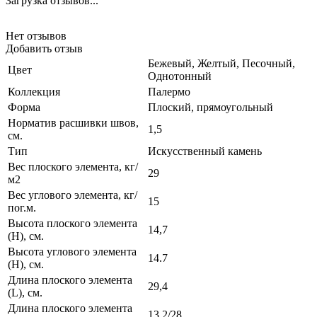
Загрузка отзывов...
Нет отзывов
Добавить отзыв
Бежевый, Желтый, Песочный,
Цвет
Однотонный
Коллекция
Палермо
Форма
Плоский, прямоугольный
Норматив расшивки швов,
1,5
см.
Тип
Искусственный камень
Вес плоского элемента, кг/
29
м2
Вес углового элемента, кг/
15
пог.м.
Высота плоского элемента
14,7
(H), см.
Высота углового элемента
14.7
(H), см.
Длина плоского элемента
29,4
(L), см.
Длина плоского элемента
13,2/28