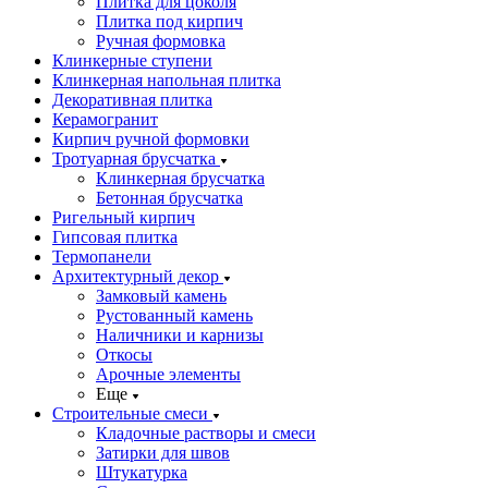
Плитка для цоколя
Плитка под кирпич
Ручная формовка
Клинкерные ступени
Клинкерная напольная плитка
Декоративная плитка
Керамогранит
Кирпич ручной формовки
Тротуарная брусчатка
Клинкерная брусчатка
Бетонная брусчатка
Ригельный кирпич
Гипсовая плитка
Термопанели
Архитектурный декор
Замковый камень
Рустованный камень
Наличники и карнизы
Откосы
Арочные элементы
Еще
Строительные смеси
Кладочные растворы и смеси
Затирки для швов
Штукатурка