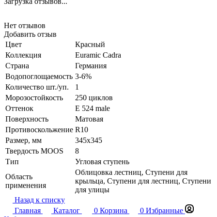
Загрузка отзывов...
Нет отзывов
Добавить отзыв
Цвет
Красный
Коллекция
Euramic Cadra
Страна
Германия
Водопоглощаемость
3-6%
Количество шт./уп.
1
Морозостойкость
250 циклов
Оттенок
E 524 male
Поверхность
Матовая
Противоскольжение
R10
Размер, мм
345x345
Твердость MOOS
8
Тип
Угловая ступень
Облицовка лестниц, Ступени для
Область
крыльца, Ступени для лестниц, Ступени
применения
для улицы
Назад к списку
Главная
Каталог
0
Корзина
0
Избранные