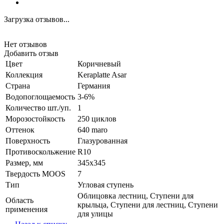
Загрузка отзывов...
Нет отзывов
Добавить отзыв
Цвет
Коричневый
Коллекция
Keraplatte Asar
Страна
Германия
Водопоглощаемость
3-6%
Количество шт./уп.
1
Морозостойкость
250 циклов
Оттенок
640 maro
Поверхность
Глазурованная
Противоскольжение
R10
Размер, мм
345x345
Твердость MOOS
7
Тип
Угловая ступень
Облицовка лестниц, Ступени для
Область
крыльца, Ступени для лестниц, Ступени
применения
для улицы