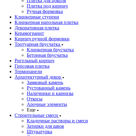
Плитка для цоколя
Плитка под кирпич
Ручная формовка
Клинкерные ступени
Клинкерная напольная плитка
Декоративная плитка
Керамогранит
Кирпич ручной формовки
Тротуарная брусчатка
Клинкерная брусчатка
Бетонная брусчатка
Ригельный кирпич
Гипсовая плитка
Термопанели
Архитектурный декор
Замковый камень
Рустованный камень
Наличники и карнизы
Откосы
Арочные элементы
Еще
Строительные смеси
Кладочные растворы и смеси
Затирки для швов
Штукатурка