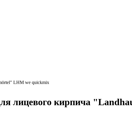
örtel" LHM we quickmix
ля лицевого кирпича "Landha