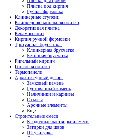
Плитка для цоколя
Плитка под кирпич
Ручная формовка
Клинкерные ступени
Клинкерная напольная плитка
Декоративная плитка
Керамогранит
Кирпич ручной формовки
Тротуарная брусчатка
Клинкерная брусчатка
Бетонная брусчатка
Ригельный кирпич
Гипсовая плитка
Термопанели
Архитектурный декор
Замковый камень
Рустованный камень
Наличники и карнизы
Откосы
Арочные элементы
Еще
Строительные смеси
Кладочные растворы и смеси
Затирки для швов
Штукатурка