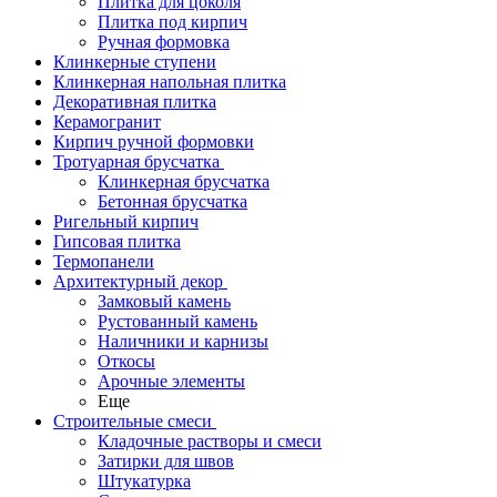
Плитка для цоколя
Плитка под кирпич
Ручная формовка
Клинкерные ступени
Клинкерная напольная плитка
Декоративная плитка
Керамогранит
Кирпич ручной формовки
Тротуарная брусчатка
Клинкерная брусчатка
Бетонная брусчатка
Ригельный кирпич
Гипсовая плитка
Термопанели
Архитектурный декор
Замковый камень
Рустованный камень
Наличники и карнизы
Откосы
Арочные элементы
Еще
Строительные смеси
Кладочные растворы и смеси
Затирки для швов
Штукатурка