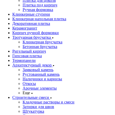
Плитка для цоколя
Плитка под кирпич
Ручная формовка
Клинкерные ступени
Клинкерная напольная плитка
Декоративная плитка
Керамогранит
Кирпич ручной формовки
Тротуарная брусчатка
Клинкерная брусчатка
Бетонная брусчатка
Ригельный кирпич
Гипсовая плитка
Термопанели
Архитектурный декор
Замковый камень
Рустованный камень
Наличники и карнизы
Откосы
Арочные элементы
Еще
Строительные смеси
Кладочные растворы и смеси
Затирки для швов
Штукатурка