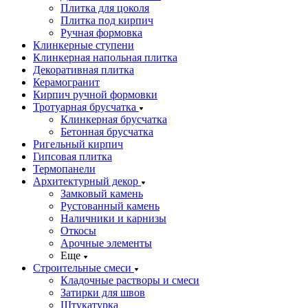
Плитка для цоколя
Плитка под кирпич
Ручная формовка
Клинкерные ступени
Клинкерная напольная плитка
Декоративная плитка
Керамогранит
Кирпич ручной формовки
Тротуарная брусчатка
Клинкерная брусчатка
Бетонная брусчатка
Ригельный кирпич
Гипсовая плитка
Термопанели
Архитектурный декор
Замковый камень
Рустованный камень
Наличники и карнизы
Откосы
Арочные элементы
Еще
Строительные смеси
Кладочные растворы и смеси
Затирки для швов
Штукатурка