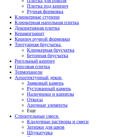
Плитка для цоколя
Плитка под кирпич
Ручная формовка
Клинкерные ступени
Клинкерная напольная плитка
Декоративная плитка
Керамогранит
Кирпич ручной формовки
Тротуарная брусчатка
Клинкерная брусчатка
Бетонная брусчатка
Ригельный кирпич
Гипсовая плитка
Термопанели
Архитектурный декор
Замковый камень
Рустованный камень
Наличники и карнизы
Откосы
Арочные элементы
Еще
Строительные смеси
Кладочные растворы и смеси
Затирки для швов
Штукатурка