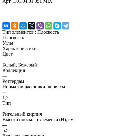
Арт.
1.01.04.01.051 MIX
Тип элементов :
Плоскость
Плоскость
Углы
Характеристики
Цвет
—
Белый, Бежевый
Коллекция
—
Роттердам
Норматив расшивки швов, см.
—
1,2
Тип
—
Ригельный кирпич
Высота плоского элемента (H), см.
—
5.5
Все характеристики