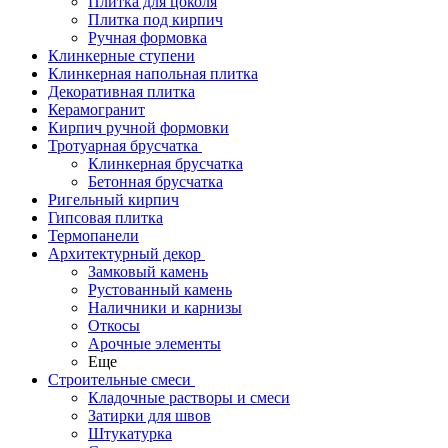
Плитка для цоколя
Плитка под кирпич
Ручная формовка
Клинкерные ступени
Клинкерная напольная плитка
Декоративная плитка
Керамогранит
Кирпич ручной формовки
Тротуарная брусчатка
Клинкерная брусчатка
Бетонная брусчатка
Ригельный кирпич
Гипсовая плитка
Термопанели
Архитектурный декор
Замковый камень
Рустованный камень
Наличники и карнизы
Откосы
Арочные элементы
Еще
Строительные смеси
Кладочные растворы и смеси
Затирки для швов
Штукатурка