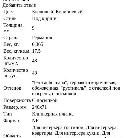
Добавить отзыв
Цвет
Бордовый, Коричневый
Стиль
Под кирпич
Толщина,
9
мм
Страна
Германия
Вес, кг.
0,365
Вес, кг./кв.м.
17,5
Количество
48
шт./м2.
Количество
48
шт./уп.
"terra antic mana", терракота коричневая,
Оттенок
обожженная, "рустикаль", с отделкой под
шагрень, с посыпкой
Поверхность
С посыпкой
Размер, мм
240x71
Тип
Клинкерная плитка
Формат
NF
Для интерьера гостиной, Для интерьера
квартиры, Для интерьера кухни, Для
Область